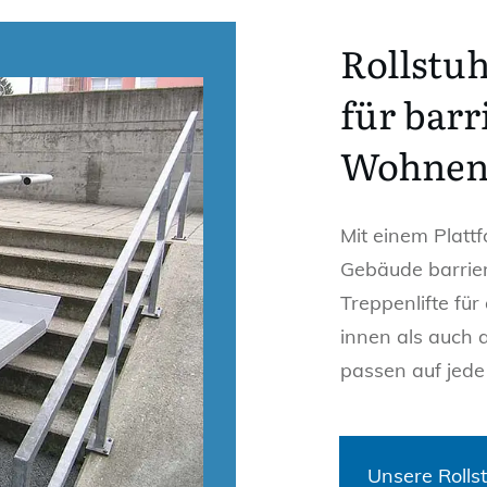
Rollstuh
für barr
Wohne
Mit einem Platt
Gebäude barrier
Treppenlifte fü
innen als auch 
passen auf jede
Unsere Rollst