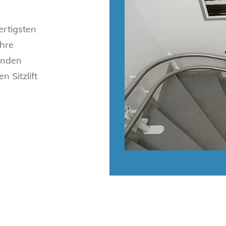
ertigsten
ihre
unden
 Sitzlift