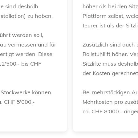
e sind deshalb
höher als bei den Sitzl
nstallation) zu haben.
Plattform selbst, wel
teurer ist als der Sitzli
ührt werden soll,
nau vermessen und für
Zusätzlich sind auch 
fertigt werden. Diese
Rollstuhllift höher. V
 12'500.- bis CHF
Sitzlifte muss deshal
der Kosten gerechne
e Stockwerke können
Bei mehrstöckigen A
a. CHF 5'000.-
Mehrkosten pro zusätz
ca. CHF 8'000.- an