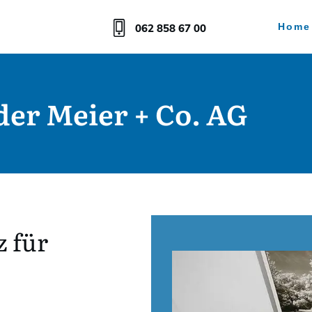
Home
062 858 67 00
der Meier + Co. AG
z für