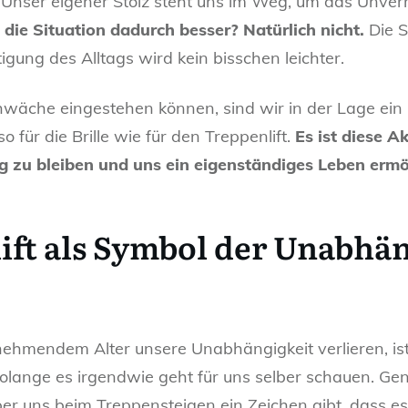
 Unser eigener Stolz steht uns im Weg, um das Unver
 die Situation dadurch besser? Natürlich nicht.
Die S
gung des Alltags wird kein bisschen leichter.
wäche eingestehen können, sind wir in der Lage ein H
 für die Brille wie für den Treppenlift.
Es ist diese 
dig zu bleiben und uns ein eigenständiges Leben ermö
ift als Symbol der Unabhä
unehmendem Alter unsere Unabhängigkeit verlieren, is
lange es irgendwie geht für uns selber schauen. Gen
er uns beim Treppensteigen ein Zeichen gibt, dass e