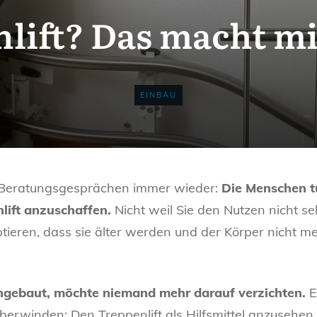
lift? Das macht mi
EINBAU
n Beratungsgesprächen immer wieder:
Die Menschen t
nlift anzuschaffen.
Nicht weil Sie den Nutzen nicht s
ptieren, dass sie älter werden und der Körper nicht me
eingebaut, möchte niemand mehr darauf verzichten.
E
erwinden: Den Treppenlift als Hilfsmittel anzusehen, d