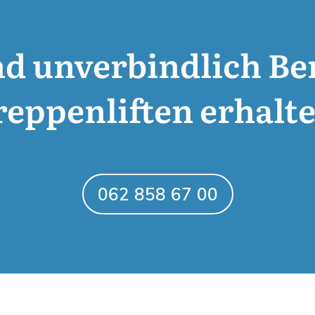
nd unverbindlich B
reppenliften erhalte
062 858 67 00