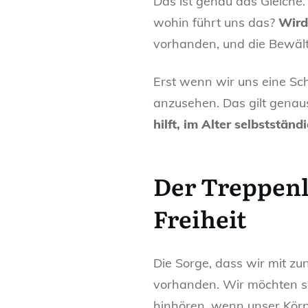
Das ist genau das Gleiche.
wohin führt uns das?
Wird
vorhanden, und die Bewälti
Erst wenn wir uns eine Sch
anzusehen. Das gilt genauso
hilft, im Alter selbststän
Der Treppenl
Freiheit
Die Sorge, dass wir mit z
vorhanden. Wir möchten so
hinhören, wenn unser Körp