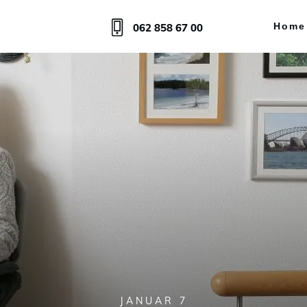
Home
062 858 67 00
JANUAR 7